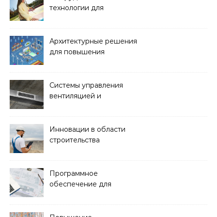
технологии для
обустройства зон отдыха
и спортивных площадок
Архитектурные решения
для повышения
энергоэффективности
зданий
Системы управления
вентиляцией и
кондиционированием
воздуха
Инновации в области
строительства
гидротехнических
сооружений
Программное
обеспечение для
проектирования и
управления
строительством