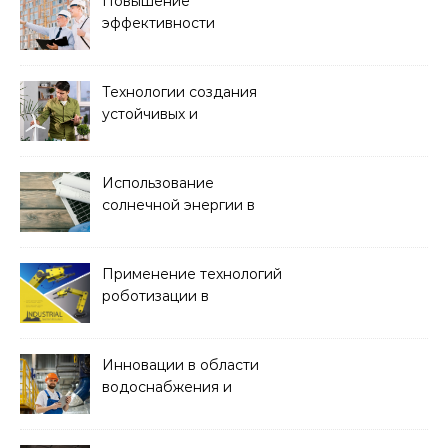
Повышение
эффективности
строительства с
помощью BIM-
технологий
Технологии создания
устойчивых и
экологически чистых
офисных зданий
Использование
солнечной энергии в
строительстве
Применение технологий
роботизации в
строительстве
Инновации в области
водоснабжения и
канализации