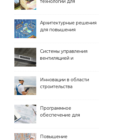
технологии для
обустройства зон отдыха
и спортивных площадок
Архитектурные решения
для повышения
энергоэффективности
зданий
Системы управления
вентиляцией и
кондиционированием
воздуха
Инновации в области
строительства
гидротехнических
сооружений
Программное
обеспечение для
проектирования и
управления
строительством
Повышение