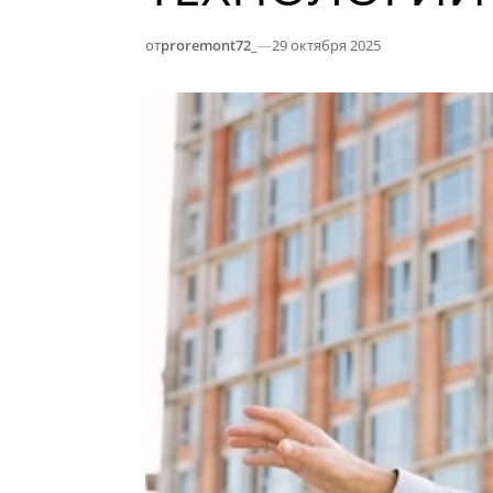
от
proremont72_
—
29 октября 2025