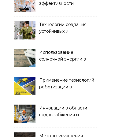
эффективности
строительства с
помощью BIM-
технологий
Технологии создания
устойчивых и
экологически чистых
офисных зданий
Использование
солнечной энергии в
строительстве
Применение технологий
роботизации в
строительстве
Инновации в области
водоснабжения и
канализации
Методы улучшения