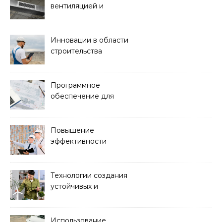
вентиляцией и
кондиционированием
воздуха
Инновации в области
строительства
гидротехнических
сооружений
Программное
обеспечение для
проектирования и
управления
строительством
Повышение
эффективности
строительства с
помощью BIM-
технологий
Технологии создания
устойчивых и
экологически чистых
офисных зданий
Использование