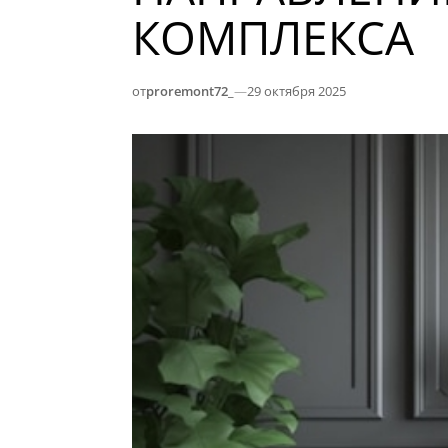
КОМПЛЕКСА
от
proremont72_
—
29 октября 2025