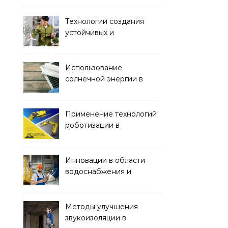
помощью BIM-
технологий
Технологии создания
устойчивых и
экологически чистых
офисных зданий
Использование
солнечной энергии в
строительстве
Применение технологий
роботизации в
строительстве
Инновации в области
водоснабжения и
канализации
Методы улучшения
звукоизоляции в