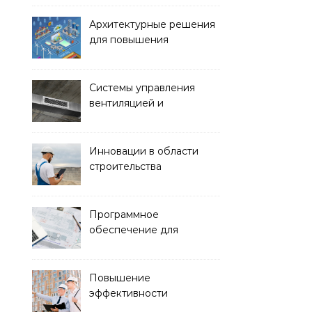
и спортивных площадок
Архитектурные решения
для повышения
энергоэффективности
зданий
Системы управления
вентиляцией и
кондиционированием
воздуха
Инновации в области
строительства
гидротехнических
сооружений
Программное
обеспечение для
проектирования и
управления
строительством
Повышение
эффективности
строительства с