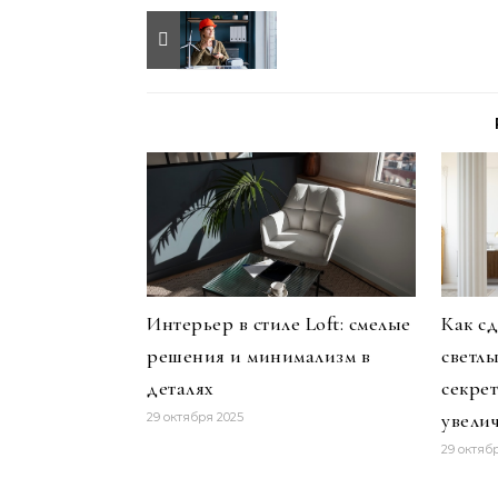
Интерьер в стиле Loft: смелые
Как с
решения и минимализм в
светл
деталях
секре
увели
29 октября 2025
29 октяб