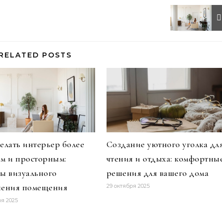
RELATED POSTS
делать интерьер более
Создание уютного уголка дл
ым и просторным:
чтения и отдыха: комфортны
ты визуального
решения для вашего дома
чения помещения
29 октября 2025
ря 2025