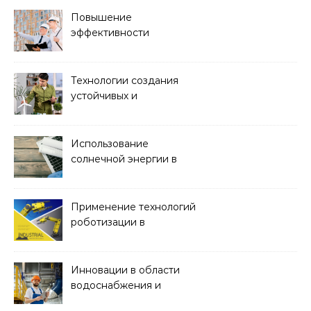
строительством
Повышение
эффективности
строительства с
помощью BIM-
технологий
Технологии создания
устойчивых и
экологически чистых
офисных зданий
Использование
солнечной энергии в
строительстве
Применение технологий
роботизации в
строительстве
Инновации в области
водоснабжения и
канализации