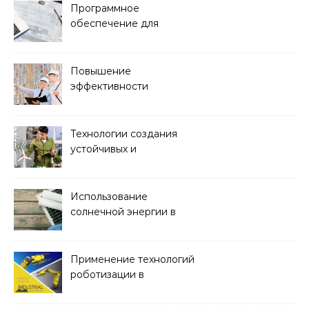
Программное
обеспечение для
проектирования и
управления
строительством
Повышение
эффективности
строительства с
помощью BIM-
технологий
Технологии создания
устойчивых и
экологически чистых
офисных зданий
Использование
солнечной энергии в
строительстве
Применение технологий
роботизации в
строительстве