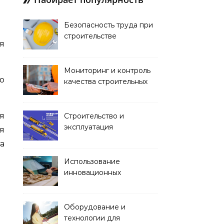
Безопасность труда при
строительстве
я
Мониторинг и контроль
до
качества строительных
работ
я
Строительство и
эксплуатация
я
транспортных тоннелей
а
Использование
инновационных
материалов в
архитектуре
Оборудование и
технологии для