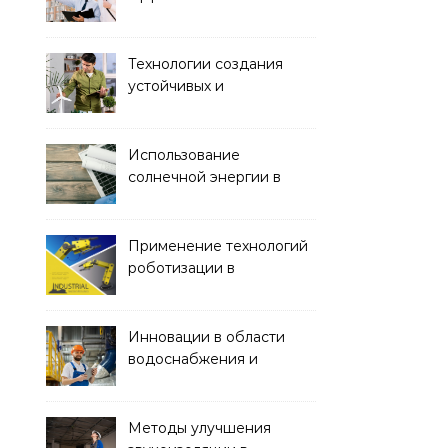
строительства с
помощью BIM-
технологий
Технологии создания
устойчивых и
экологически чистых
офисных зданий
Использование
солнечной энергии в
строительстве
Применение технологий
роботизации в
строительстве
Инновации в области
водоснабжения и
канализации
Методы улучшения