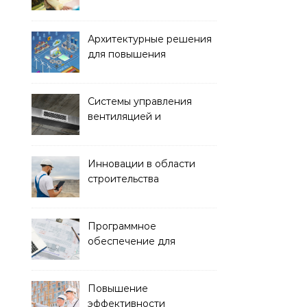
обустройства зон отдыха
и спортивных площадок
Архитектурные решения
для повышения
энергоэффективности
зданий
Системы управления
вентиляцией и
кондиционированием
воздуха
Инновации в области
строительства
гидротехнических
сооружений
Программное
обеспечение для
проектирования и
управления
строительством
Повышение
эффективности