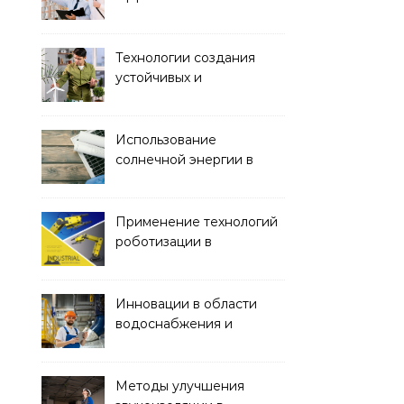
строительства с
помощью BIM-
технологий
Технологии создания
устойчивых и
экологически чистых
офисных зданий
Использование
солнечной энергии в
строительстве
Применение технологий
роботизации в
строительстве
Инновации в области
водоснабжения и
канализации
Методы улучшения