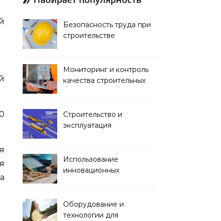
Безопасность труда при
строительстве
Мониторинг и контроль
й
качества строительных
работ
00
Строительство и
эксплуатация
транспортных тоннелей
я
Использование
я
инновационных
а
материалов в
архитектуре
Оборудование и
технологии для