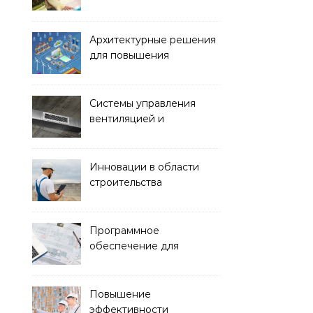
обустройства зон отдыха
и спортивных площадок
Архитектурные решения
для повышения
энергоэффективности
зданий
Системы управления
вентиляцией и
кондиционированием
воздуха
Инновации в области
строительства
гидротехнических
сооружений
Программное
обеспечение для
проектирования и
управления
строительством
Повышение
эффективности