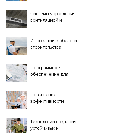
зданий
Системы управления
вентиляцией и
кондиционированием
воздуха
Инновации в области
строительства
гидротехнических
сооружений
Программное
обеспечение для
проектирования и
управления
строительством
Повышение
эффективности
строительства с
помощью BIM-
технологий
Технологии создания
устойчивых и