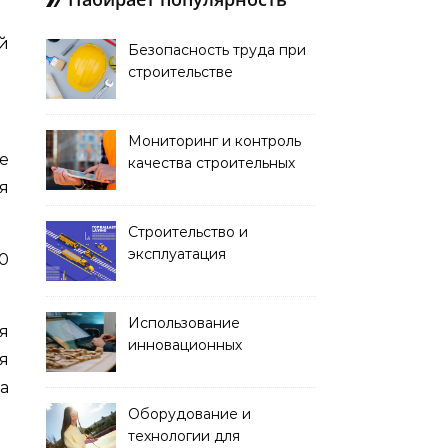
Безопасность труда при
строительстве
Мониторинг и контроль
е
качества строительных
работ
я
Строительство и
эксплуатация
00
транспортных тоннелей
Использование
я
инновационных
я
материалов в
а
архитектуре
Оборудование и
технологии для