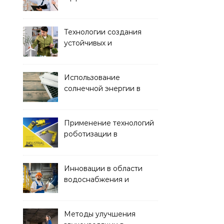
строительства с
помощью BIM-
технологий
Технологии создания
устойчивых и
экологически чистых
офисных зданий
Использование
солнечной энергии в
строительстве
Применение технологий
роботизации в
строительстве
Инновации в области
водоснабжения и
канализации
Методы улучшения