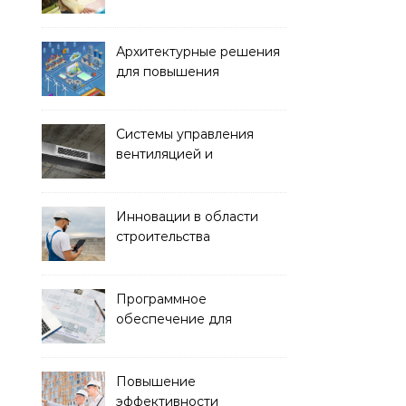
обустройства зон отдыха
и спортивных площадок
Архитектурные решения
для повышения
энергоэффективности
зданий
Системы управления
вентиляцией и
кондиционированием
воздуха
Инновации в области
строительства
гидротехнических
сооружений
Программное
обеспечение для
проектирования и
управления
строительством
Повышение
эффективности