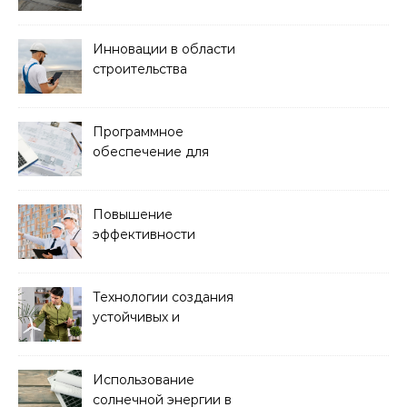
кондиционированием
воздуха
Инновации в области
строительства
гидротехнических
сооружений
Программное
обеспечение для
проектирования и
управления
строительством
Повышение
эффективности
строительства с
помощью BIM-
технологий
Технологии создания
устойчивых и
экологически чистых
офисных зданий
Использование
солнечной энергии в