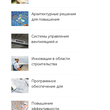
обустройства зон отдыха
и спортивных площадок
Архитектурные решения
для повышения
энергоэффективности
зданий
Системы управления
вентиляцией и
кондиционированием
воздуха
Инновации в области
строительства
гидротехнических
сооружений
Программное
обеспечение для
проектирования и
управления
строительством
Повышение
эффективности