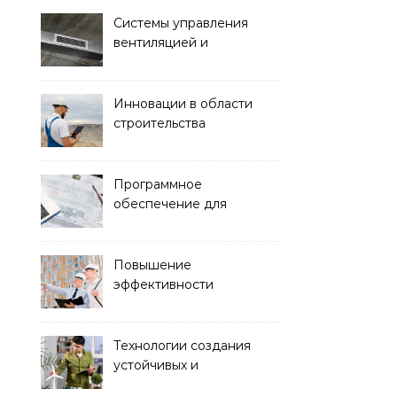
зданий
Системы управления
вентиляцией и
кондиционированием
воздуха
Инновации в области
строительства
гидротехнических
сооружений
Программное
обеспечение для
проектирования и
управления
строительством
Повышение
эффективности
строительства с
помощью BIM-
технологий
Технологии создания
устойчивых и
экологически чистых