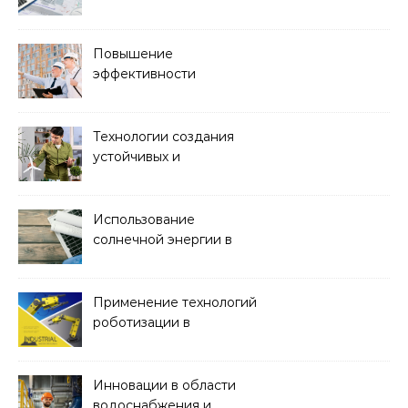
проектирования и
управления
строительством
Повышение
эффективности
строительства с
помощью BIM-
технологий
Технологии создания
устойчивых и
экологически чистых
офисных зданий
Использование
солнечной энергии в
строительстве
Применение технологий
роботизации в
строительстве
Инновации в области
водоснабжения и